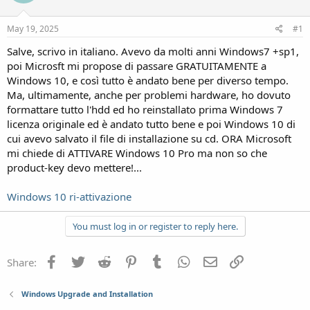
May 19, 2025
#1
Salve, scrivo in italiano. Avevo da molti anni Windows7 +sp1,
poi Microsft mi propose di passare GRATUITAMENTE a
Windows 10, e così tutto è andato bene per diverso tempo.
Ma, ultimamente, anche per problemi hardware, ho dovuto
formattare tutto l'hdd ed ho reinstallato prima Windows 7
licenza originale ed è andato tutto bene e poi Windows 10 di
cui avevo salvato il file di installazione su cd. ORA Microsoft
mi chiede di ATTIVARE Windows 10 Pro ma non so che
product-key devo mettere!...
Windows 10 ri-attivazione
You must log in or register to reply here.
Facebook
Twitter
Reddit
Pinterest
Tumblr
WhatsApp
Email
Link
Share:
Windows Upgrade and Installation