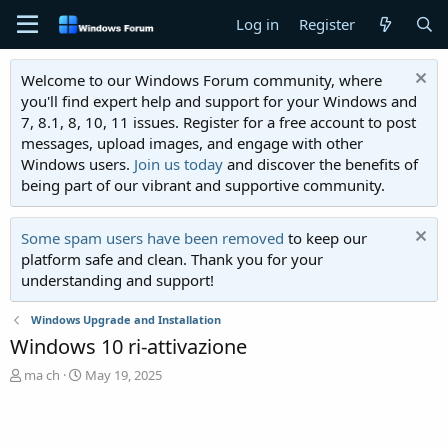
Log in
Register
Welcome to our Windows Forum community, where
you'll find expert help and support for your Windows and
7, 8.1, 8, 10, 11 issues. Register for a free account to post
messages, upload images, and engage with other
Windows users.
Join us today
and discover the benefits of
being part of our vibrant and supportive community.
Some spam users have been removed
to keep our
platform safe and clean. Thank you for your
understanding and support!
Windows Upgrade and Installation
Windows 10 ri-attivazione
T
S
ma ch
May 19, 2025
h
t
r
a
e
r
a
t